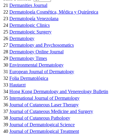
21
Dermanities Journal
22
Dermatología Cosmética, Médica y Quirúrgica
23
Dermatología Venezolana
24
Dermatologic Clinics
25
Dermatologic Surgery
26
Dermatology
27
Dermatology and Psychosomatics
28
Dermatology Online Journal
29
Dermatology Times
30
Environmental Dermatology
31
European Journal of Dermatology
32
Folia Dermatológica
33
Hautarzt
34
Hong Kong Dermatology and Venereology Bulletin
35
International Journal of Dermatology
36
Journal of Cutaneous Laser Therapy
37
Journal of Cutaneous Medicine and Surgery
38
Journal of Cutaneous Pathology
39
Journal of Dermatological Science
40
Journal of Dermatological Treatment